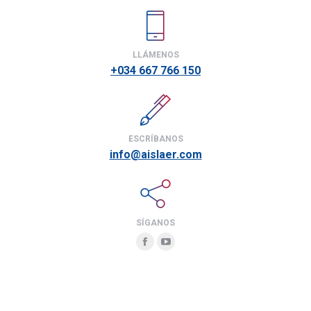
LLÁMENOS
+034 667 766 150
ESCRÍBANOS
info@aislaer.com
SÍGANOS
Facebook
YouTube
page
page
opens
opens
in
in