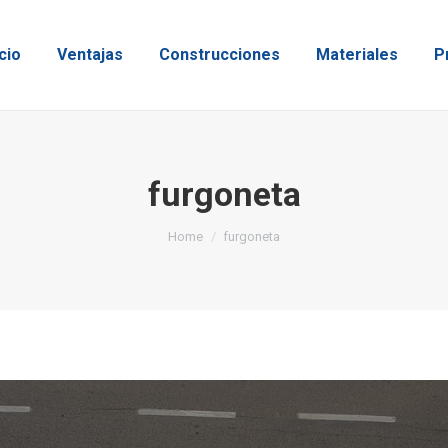
icio
Ventajas
Construcciones
Materiales
P
furgoneta
You are here:
Home
furgoneta