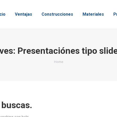
icio
Ventajas
Construcciones
Materiales
P
ves:
Presentaciónes tipo sli
You are here:
Home
 buscas.