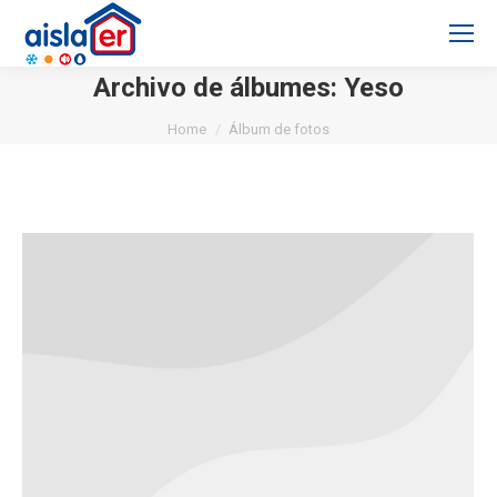
Archivo de álbumes:
Yeso
You are here:
Home
Álbum de fotos