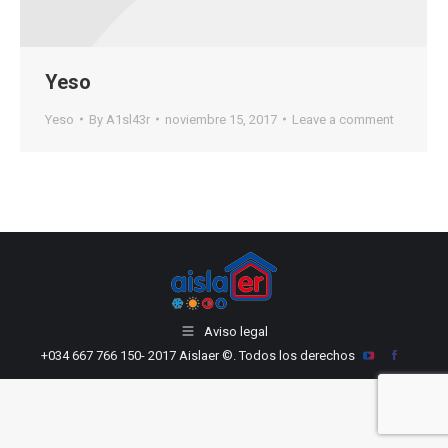
Yeso
Yeso
By
A1sl43r
noviembre 15, 2017
Leave a comment
Aviso legal
+034 667 766 150
- 2017 Aislaer ©. Todos los derechos
YouTube
Facebook